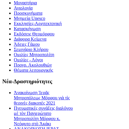
Μοναστήρια
Αγιολογία
Προσκυνήματα
Μνημεία Unesco
Εκκλησίες-Αρχιτεκτονική
Κατασκήνωση
Εκδόσεις Θεομόρφου
Διάφορα Κείμενα
Άδειες Γάμου
Σεμινάριο Κλήρου
Ομιλίες Μητροπολίτη
Ομιλίες - Λόγοι
Προγρ. Ακολουθιών
Θέματα λειτουργικής
Νέα-Δραστηριότητες
Ἀνακοίνωση Ἱερᾶς
Μητροπόλεως Μόρφου γιὰ τὶς
θερινὲς διακοπὲς 2021
Πνευματικές συνάξεις διαλόγου
μὲ τὸν Πανιερώτατο
Μητροπολίτη Μόρφου κ.
Νεόφυτο στὸ Ἀκάκι
ΑΝΑΚΟΙΝΩΣΗ ΙΕΡΑΣ