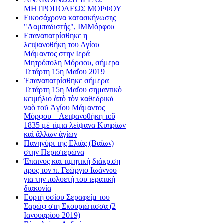
ΜΗΤΡΟΠΟΛΕΩΣ ΜΟΡΦΟΥ
Εικοσάχρονα κατασκήνωσης
"Λαμπαδιστής", ΙΜΜόρφου
Επαναπατρίσθηκε η
λειψανοθήκη του Αγίου
Μάμαντος στην Ιερά
Μητρόπολη Μόρφου, σήμερα
Τετάρτη 15η Μαΐου 2019
Ἐπαναπατρίσθηκε σήμερα
Τετάρτη 15η Μαΐου σημαντικὸ
κειμήλιο ἀπὸ τὸν καθεδρικὸ
ναὸ τοῦ Ἁγίου Μάμαντος
Μόρφου – Λειψανοθήκη τοῦ
1835 μὲ τίμια λείψανα Κυπρίων
καὶ ἄλλων ἁγίων
Πανηγύρι της Ελιάς (Βαΐων)
στην Περιστερώνα
Έπαινος και τιμητική διάκριση
προς τον π. Γεώργιο Ιωάννου
για την πολυετή του ιερατική
διακονία
Εορτή οσίου Σεραφείμ του
Σαρώφ στη Σκουριώτισσα (2
Ιανουαρίου 2019)