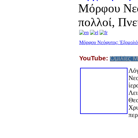
Μόρφου Νεό
πολλοί, Πνε
Μόρφου Νεόφυτος: Ἐξομολόγ
YouTube:
Ομιλίες 
Λόγ
Νεο
ἱερ
Λει
Θεο
Χρυ
περ