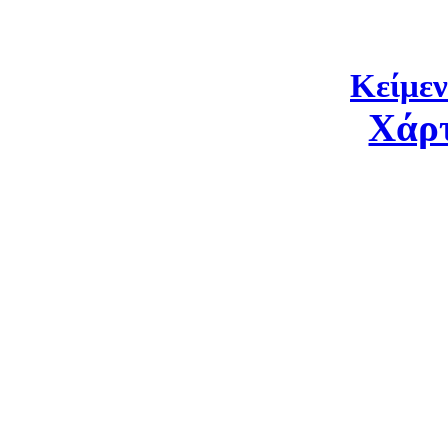
Κείμεν
Χάρ