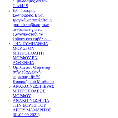
εμβολιασμός για τον
Covid 19
Ελπιδοφόρος
Σωτηριάδης: Είναι
τραγικό να απειλείται η
φυσική επιβίωση των
ανθρώπων για να
εξαναγκαστούν να
λάβουν ένα εμβόλιο…
ΤΗΝ ΣΥΜΠΑΘΕΙΑ
ΜΟΥ ΣΤΟΝ
ΜΗΤΡΟΠΟΛΙΤΗ
ΜΟΡΦΟΥ ΕΝ
ΑΣΘΕΝΕΙΑ
Ὁμιλία σὺν Θεῷ ἁγίῳ
στὴν εὐαγγελικὴ
περικοπὴ τῆς Θ´
Κυριακῆς τοῦ Ματθαίου
ΑΝΑΚΟΙΝΩΣΗ ΙΕΡΑΣ
ΜΗΤΡΟΠΟΛΕΩΣ
ΜΟΡΦΟΥ
ΑΝΑΚΟΙΝΩΣΗ ΓΙΑ
ΤΗΝ ΕΟΡΤΗ ΤΟΥ
ΑΓΙΟΥ ΜΑΜΑΝΤΟΣ
(01/02.09.2021)