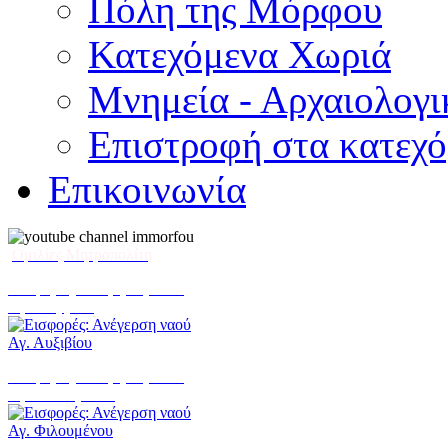
Πόλη της Μόρφου
Κατεχόμενα Χωριά
Μνημεία - Αρχαιολογι
Επιστροφή στα κατεχ
Επικοινωνία
Ομιλίες Μητροπολίτη
Εισφορές: Ανέγερση ναού
Αγ. Αυξιβίου
Εισφορές: Ανέγερση ναού
Αγ. Φιλουμένου