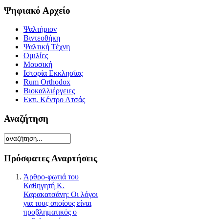
Ψηφιακό Αρχείο
Ψαλτήριον
Βιντεοθήκη
Ψαλτική Τέχνη
Ομιλίες
Μουσική
Ιστορία Εκκλησίας
Rum Orthodox
Βιοκαλλιέργειες
Εκπ. Κέντρο Ατσάς
Αναζήτηση
Πρόσφατες Αναρτήσεις
Άρθρο-φωτιά του
Καθηγητή Κ.
Καρακατσάνη: Οι λόγοι
για τους οποίους είναι
προβληματικός ο