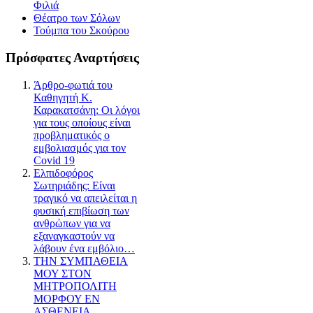
Φιλιά
Θέατρο των Σόλων
Τούμπα του Σκούρου
Πρόσφατες Αναρτήσεις
Άρθρο-φωτιά του
Καθηγητή Κ.
Καρακατσάνη: Οι λόγοι
για τους οποίους είναι
προβληματικός ο
εμβολιασμός για τον
Covid 19
Ελπιδοφόρος
Σωτηριάδης: Είναι
τραγικό να απειλείται η
φυσική επιβίωση των
ανθρώπων για να
εξαναγκαστούν να
λάβουν ένα εμβόλιο…
ΤΗΝ ΣΥΜΠΑΘΕΙΑ
ΜΟΥ ΣΤΟΝ
ΜΗΤΡΟΠΟΛΙΤΗ
ΜΟΡΦΟΥ ΕΝ
ΑΣΘΕΝΕΙΑ