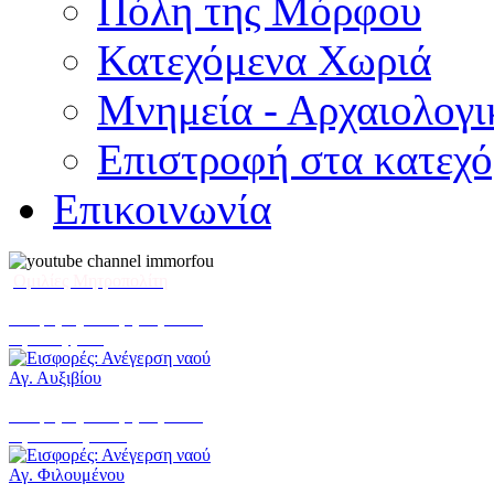
Πόλη της Μόρφου
Κατεχόμενα Χωριά
Μνημεία - Αρχαιολογι
Επιστροφή στα κατεχ
Επικοινωνία
Ομιλίες Μητροπολίτη
Εισφορές: Ανέγερση ναού
Αγ. Αυξιβίου
Εισφορές: Ανέγερση ναού
Αγ. Φιλουμένου