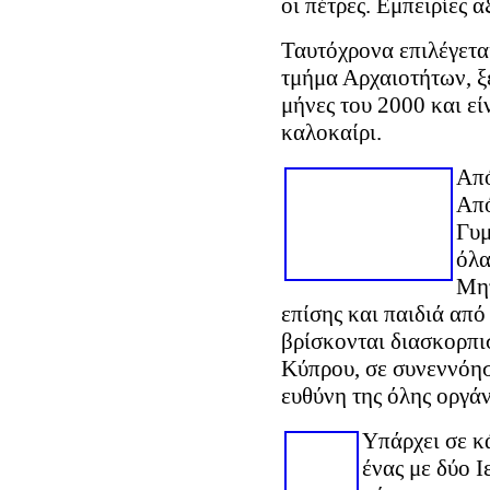
οι πέτρες. Εμπειρίες α
Ταυτόχρονα επιλέγετα
τμήμα Αρχαιοτήτων, ξ
μήνες του 2000 και είν
καλοκαίρι.
Από
Από
Γυμ
όλα
Μητ
επίσης και παιδιά απ
βρίσκονται διασκορπι
Κύπρου, σε συνεννόησ
ευθύνη της όλης οργά
Υπάρχει σε κ
ένας με δύο Ι