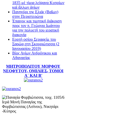
1835 μὲ τίμια λείψανα Κυπρίων
καὶ ἄλλων ἁγίων
Πανηγύρι της Ελιάς (Βαΐων)
στην Περιστερώνα
Έπαινος και τιμητική διάκριση
προς τον π. Γεώργιο Ιωάννου
για την πολυετή του ιερατική
διακονία
Εορτή οσίου Σεραφείμ του
Σαρώφ στη Σκουριώτισσα (2
Ιανουαρίου 2019)
Βίος Αγίων Ανδρόνικου και
Αθανασίας
ΜΗΤΡΟΠΟΛΙΤΟΥ ΜΟΡΦΟΥ
ΝΕΟΦΥΤΟΥ, ΟΜΙΛΙΕΣ, ΤΟΜΟΙ
Α´ ΚΑΙ Β'