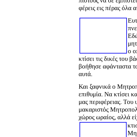
πιστούς να σε εμπιστε
φέρεις εις πέρας όλα α
Ευτ
πνε
Εδώ
μητ
ο ο
κτίσει τις δικές του β
βοήθησε αφάνταστα το
αυτά.
Και ξαφνικά ο Μητροπ
επιθυμία. Να κτίσει 
μας περιφέρειας. Του 
μακαριστός Μητροπολί
χώρος ωραίος, αλλά ε
κτι
Μητ