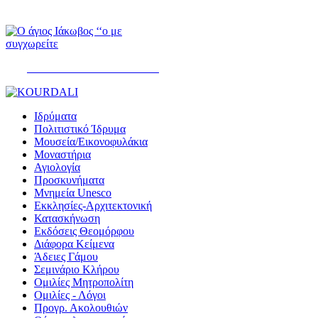
ΨΑΛΤΗΡΙΟΝ ΤΟΥ ΔΑΥΪΔ
Ιδρύματα
Πολιτιστικό Ίδρυμα
Μουσεία/Εικονοφυλάκια
Μοναστήρια
Αγιολογία
Προσκυνήματα
Μνημεία Unesco
Εκκλησίες-Αρχιτεκτονική
Κατασκήνωση
Εκδόσεις Θεομόρφου
Διάφορα Κείμενα
Άδειες Γάμου
Σεμινάριο Κλήρου
Ομιλίες Μητροπολίτη
Ομιλίες - Λόγοι
Προγρ. Ακολουθιών