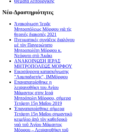
Θέματα λειτουργικής
Νέα-Δραστηριότητες
Ἀνακοίνωση Ἱερᾶς
Μητροπόλεως Μόρφου γιὰ τὶς
θερινὲς διακοπὲς 2021
Πνευματικές συνάξεις διαλόγου
μὲ τὸν Πανιερώτατο
Μητροπολίτη Μόρφου κ.
Νεόφυτο στὸ Ἀκάκι
ΑΝΑΚΟΙΝΩΣΗ ΙΕΡΑΣ
ΜΗΤΡΟΠΟΛΕΩΣ ΜΟΡΦΟΥ
Εικοσάχρονα κατασκήνωσης
"Λαμπαδιστής", ΙΜΜόρφου
Επαναπατρίσθηκε η
λειψανοθήκη του Αγίου
Μάμαντος στην Ιερά
Μητρόπολη Μόρφου, σήμερα
Τετάρτη 15η Μαΐου 2019
Ἐπαναπατρίσθηκε σήμερα
Τετάρτη 15η Μαΐου σημαντικὸ
κειμήλιο ἀπὸ τὸν καθεδρικὸ
ναὸ τοῦ Ἁγίου Μάμαντος
Μόρφου – Λειψανοθήκη τοῦ