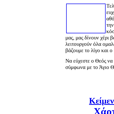
Τελ
ευχ
αθό
την
κόσ
μας, μας δίνουν χέρι 
λειτουργούν όλα ομαλά
βάζουμε το λίγο και ο
Να εύχεστε ο Θεός να 
σύμφωνα με το Άγιο Θ
Κείμεν
Χάρ