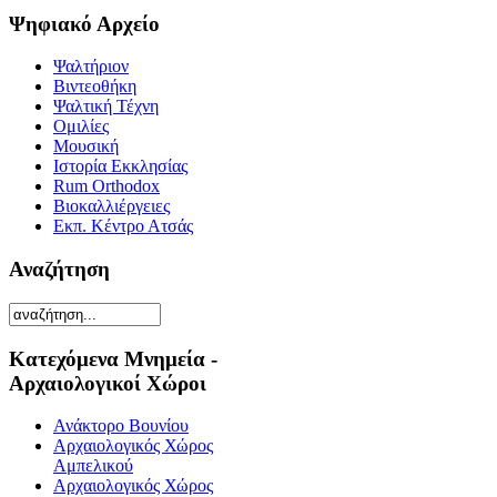
Ψηφιακό Αρχείο
Ψαλτήριον
Βιντεοθήκη
Ψαλτική Τέχνη
Ομιλίες
Μουσική
Ιστορία Εκκλησίας
Rum Orthodox
Βιοκαλλιέργειες
Εκπ. Κέντρο Ατσάς
Αναζήτηση
Κατεχόμενα Μνημεία -
Αρχαιολογικοί Χώροι
Ανάκτορο Βουνίου
Αρχαιολογικός Χώρος
Αμπελικού
Αρχαιολογικός Χώρος