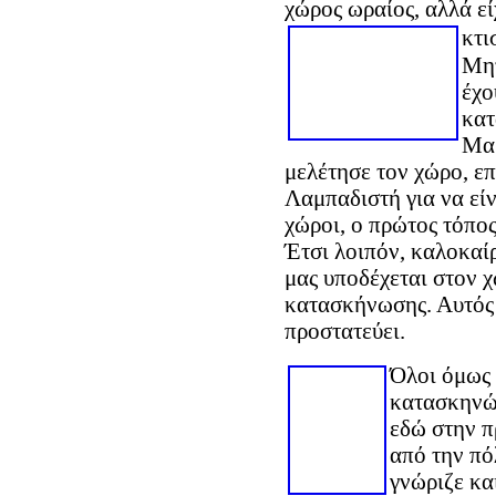
χώρος ωραίος, αλλά ε
κτι
Μητ
έχο
κατ
Μαρ
μελέτησε τον χώρο, ε
Λαμπαδιστή για να εί
χώροι, ο πρώτος τόπο
Έτσι λοιπόν, καλοκαίρ
μας υποδέχεται στον χ
κατασκήνωσης. Αυτός 
προστατεύει.
Όλοι όμως 
κατασκηνώσ
εδώ στην π
από την πό
γνώριζε κα