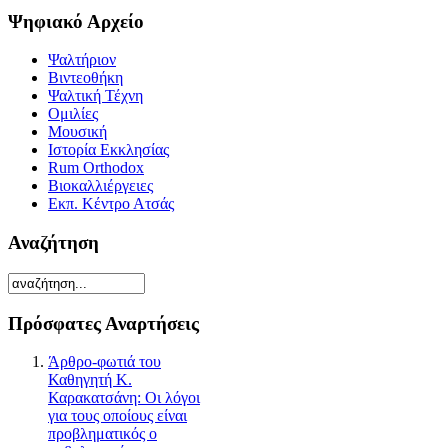
Ψηφιακό Αρχείο
Ψαλτήριον
Βιντεοθήκη
Ψαλτική Τέχνη
Ομιλίες
Μουσική
Ιστορία Εκκλησίας
Rum Orthodox
Βιοκαλλιέργειες
Εκπ. Κέντρο Ατσάς
Αναζήτηση
Πρόσφατες Αναρτήσεις
Άρθρο-φωτιά του
Καθηγητή Κ.
Καρακατσάνη: Οι λόγοι
για τους οποίους είναι
προβληματικός ο