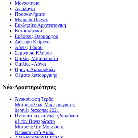
Μοναστήρια
Αγιολογία
Προσκυνήματα
Μνημεία Unesco
Εκκλησίες-Αρχιτεκτονική
Κατασκήνωση
Εκδόσεις Θεομόρφου
Διάφορα Κείμενα
Άδειες Γάμου
Σεμινάριο Κλήρου
Ομιλίες Μητροπολίτη
Ομιλίες - Λόγοι
Προγρ. Ακολουθιών
Θέματα λειτουργικής
Νέα-Δραστηριότητες
Ἀνακοίνωση Ἱερᾶς
Μητροπόλεως Μόρφου γιὰ τὶς
θερινὲς διακοπὲς 2021
Πνευματικές συνάξεις διαλόγου
μὲ τὸν Πανιερώτατο
Μητροπολίτη Μόρφου κ.
Νεόφυτο στὸ Ἀκάκι
ΑΝΑΚΟΙΝΩΣΗ ΙΕΡΑΣ