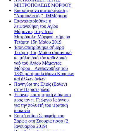
ΜΗΤΡΟΠΟΛΕΩΣ ΜΟΡΦΟΥ
Εικοσάχρονα κατασκήνωσης
"Λαμπαδιστής", ΙΜΜόρφου
Επαναπατρίσθηκε η
λειψανοθήκη του Αγίου
Μάμαντος στην Ιερά
Μητρόπολη Μόρφου, σήμερα
Τετάρτη 15η Μαΐου 2019
Ἐπαναπατρίσθηκε σήμερα
Τετάρτη 15η Μαΐου σημαντικὸ
κειμήλιο ἀπὸ τὸν καθεδρικὸ
ναὸ τοῦ Ἁγίου Μάμαντος
Μόρφου – Λειψανοθήκη τοῦ
1835 μὲ τίμια λείψανα Κυπρίων
καὶ ἄλλων ἁγίων
Πανηγύρι της Ελιάς (Βαΐων)
στην Περιστερώνα
Έπαινος και τιμητική διάκριση
προς τον π. Γεώργιο Ιωάννου
για την πολυετή του ιερατική
διακονία
Εορτή οσίου Σεραφείμ του
Σαρώφ στη Σκουριώτισσα (2
Ιανουαρίου 2019)