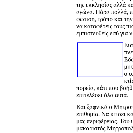
της εκκλησίας αλλά κ
αγώνα. Πάρα πολλά, π
φώτιση, τρόπο και την
να καταφέρεις τους πι
εμπιστευθείς εσύ για ν
Ευτ
πνε
Εδώ
μητ
ο ο
κτί
πορεία, κάτι που βοή
επιτελέσει όλα αυτά.
Και ξαφνικά ο Μητροπ
επιθυμία. Να κτίσει 
μας περιφέρειας. Του 
μακαριστός Μητροπολί