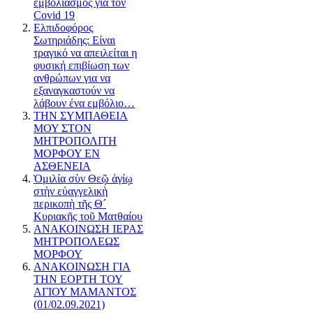
εμβολιασμός για τον
Covid 19
Ελπιδοφόρος
Σωτηριάδης: Είναι
τραγικό να απειλείται η
φυσική επιβίωση των
ανθρώπων για να
εξαναγκαστούν να
λάβουν ένα εμβόλιο…
ΤΗΝ ΣΥΜΠΑΘΕΙΑ
ΜΟΥ ΣΤΟΝ
ΜΗΤΡΟΠΟΛΙΤΗ
ΜΟΡΦΟΥ ΕΝ
ΑΣΘΕΝΕΙΑ
Ὁμιλία σὺν Θεῷ ἁγίῳ
στὴν εὐαγγελικὴ
περικοπὴ τῆς Θ´
Κυριακῆς τοῦ Ματθαίου
ΑΝΑΚΟΙΝΩΣΗ ΙΕΡΑΣ
ΜΗΤΡΟΠΟΛΕΩΣ
ΜΟΡΦΟΥ
ΑΝΑΚΟΙΝΩΣΗ ΓΙΑ
ΤΗΝ ΕΟΡΤΗ ΤΟΥ
ΑΓΙΟΥ ΜΑΜΑΝΤΟΣ
(01/02.09.2021)