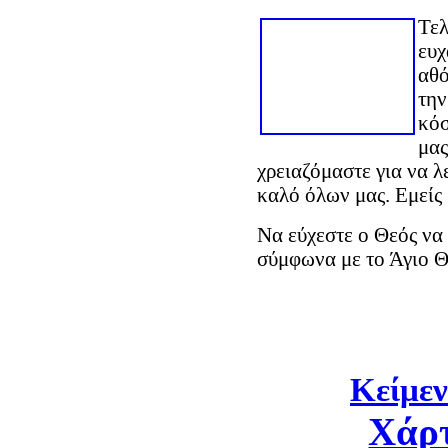
Τελ
ευχ
αθό
την
κόσ
μας
χρειαζόμαστε για να λ
καλό όλων μας. Εμείς 
Να εύχεστε ο Θεός να 
σύμφωνα με το Άγιο Θ
Κείμεν
Χάρ