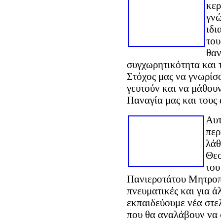
κερ
γνώ
ιδι
του
θαν
συγχωρητικότητα και 
Στόχος μας να γνωρίσ
γευτούν και να μάθου
Παναγία μας και τους 
Αυτ
περ
λάθ
Θεο
του
Πανιεροτάτου Μητροπολ
πνευματικές και για ά
εκπαιδεύουμε νέα στε
που θα αναλάβουν να 