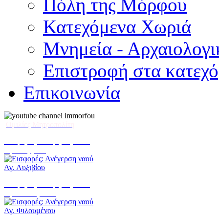
Πόλη της Μόρφου
Κατεχόμενα Χωριά
Μνημεία - Αρχαιολογι
Επιστροφή στα κατεχ
Επικοινωνία
Ομιλίες Μητροπολίτη
Εισφορές: Ανέγερση ναού
Αγ. Αυξιβίου
Εισφορές: Ανέγερση ναού
Αγ. Φιλουμένου