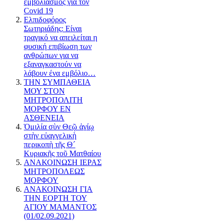
εμβολιασμός για τον
Covid 19
Ελπιδοφόρος
Σωτηριάδης: Είναι
τραγικό να απειλείται η
φυσική επιβίωση των
ανθρώπων για να
εξαναγκαστούν να
λάβουν ένα εμβόλιο…
ΤΗΝ ΣΥΜΠΑΘΕΙΑ
ΜΟΥ ΣΤΟΝ
ΜΗΤΡΟΠΟΛΙΤΗ
ΜΟΡΦΟΥ ΕΝ
ΑΣΘΕΝΕΙΑ
Ὁμιλία σὺν Θεῷ ἁγίῳ
στὴν εὐαγγελικὴ
περικοπὴ τῆς Θ´
Κυριακῆς τοῦ Ματθαίου
ΑΝΑΚΟΙΝΩΣΗ ΙΕΡΑΣ
ΜΗΤΡΟΠΟΛΕΩΣ
ΜΟΡΦΟΥ
ΑΝΑΚΟΙΝΩΣΗ ΓΙΑ
ΤΗΝ ΕΟΡΤΗ ΤΟΥ
ΑΓΙΟΥ ΜΑΜΑΝΤΟΣ
(01/02.09.2021)