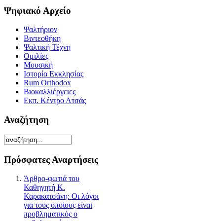
Ψηφιακό Αρχείο
Ψαλτήριον
Βιντεοθήκη
Ψαλτική Τέχνη
Ομιλίες
Μουσική
Ιστορία Εκκλησίας
Rum Orthodox
Βιοκαλλιέργειες
Εκπ. Κέντρο Ατσάς
Αναζήτηση
Πρόσφατες Αναρτήσεις
Άρθρο-φωτιά του
Καθηγητή Κ.
Καρακατσάνη: Οι λόγοι
για τους οποίους είναι
προβληματικός ο