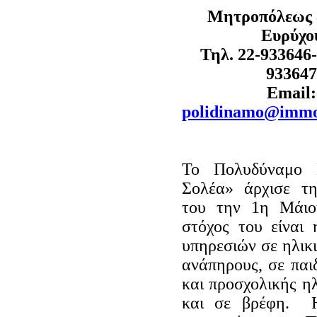
Mητροπόλεως 
Ευρύχο
Τηλ. 22-933646-
93364
Email:
polidinamo@immo
Το Πολυδύναμο 
Σολέα» άρχισε τη
του την 1η Μάιο
στόχος του είναι
υπηρεσιών σε ηλικ
ανάπηρους, σε παι
και προσχολικής η
και σε βρέφη. Η