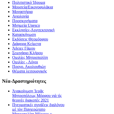
Πολιτιστικό Ίδρυμα
Μουσεία/Εικονοφυλάκια
Μοναστήρια
Αγιολογία
Προσκυνήματα
Μνημεία Unesco
Εκκλησίες-Αρχιτεκτονική
Κατασκήνωση
Εκδόσεις Θεομόρφου
Διάφορα Κείμενα
Άδειες Γάμου
Σεμινάριο Κλήρου
Ομιλίες Μητροπολίτη
Ομιλίες - Λόγοι
Προγρ. Ακολουθιών
Θέματα λειτουργικής
Νέα-Δραστηριότητες
Ἀνακοίνωση Ἱερᾶς
Μητροπόλεως Μόρφου γιὰ τὶς
θερινὲς διακοπὲς 2021
Πνευματικές συνάξεις διαλόγου
μὲ τὸν Πανιερώτατο
Μητροπολίτη Μόρφου κ.