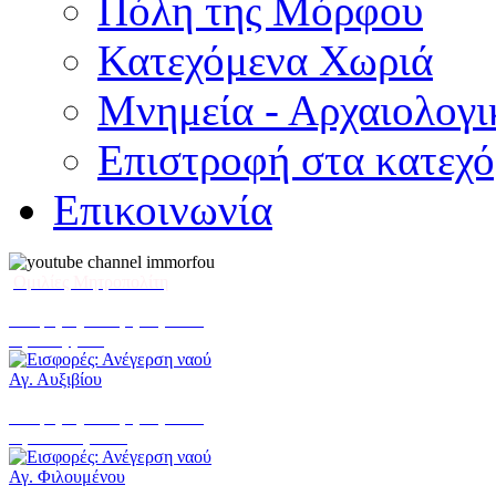
Πόλη της Μόρφου
Κατεχόμενα Χωριά
Μνημεία - Αρχαιολογι
Επιστροφή στα κατεχ
Επικοινωνία
Ομιλίες Μητροπολίτη
Εισφορές: Ανέγερση ναού
Αγ. Αυξιβίου
Εισφορές: Ανέγερση ναού
Αγ. Φιλουμένου