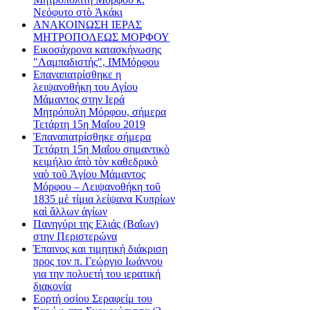
Νεόφυτο στὸ Ἀκάκι
ΑΝΑΚΟΙΝΩΣΗ ΙΕΡΑΣ
ΜΗΤΡΟΠΟΛΕΩΣ ΜΟΡΦΟΥ
Εικοσάχρονα κατασκήνωσης
"Λαμπαδιστής", ΙΜΜόρφου
Επαναπατρίσθηκε η
λειψανοθήκη του Αγίου
Μάμαντος στην Ιερά
Μητρόπολη Μόρφου, σήμερα
Τετάρτη 15η Μαΐου 2019
Ἐπαναπατρίσθηκε σήμερα
Τετάρτη 15η Μαΐου σημαντικὸ
κειμήλιο ἀπὸ τὸν καθεδρικὸ
ναὸ τοῦ Ἁγίου Μάμαντος
Μόρφου – Λειψανοθήκη τοῦ
1835 μὲ τίμια λείψανα Κυπρίων
καὶ ἄλλων ἁγίων
Πανηγύρι της Ελιάς (Βαΐων)
στην Περιστερώνα
Έπαινος και τιμητική διάκριση
προς τον π. Γεώργιο Ιωάννου
για την πολυετή του ιερατική
διακονία
Εορτή οσίου Σεραφείμ του