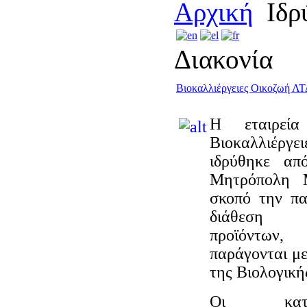
Αρχική
Ιδρ
Διακονία
Βιοκαλλιέργειες Οικοζωή ΛΤ
Η εταιρεία
Βιοκαλλιέρ
ιδρύθηκε απ
Μητρόπολη 
σκοπό την π
διάθεση γ
προϊόντ
παράγονται με
της Βιολογική
Οι κατευθ